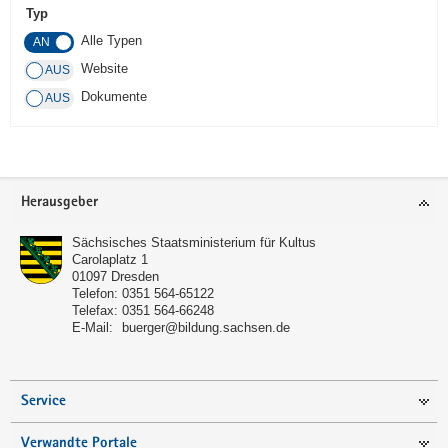
Typ
a
Alle Typen
v
i
Website
g
Dokumente
a
t
i
o
Footer-
Herausgeber
n
Bereich
Sächsisches Staatsministerium für Kultus
Carolaplatz 1
01097
Dresden
Telefon:
0351 564-65122
Telefax:
0351 564-66248
E-Mail:
buerger@bildung.sachsen.de
Service
Verwandte Portale